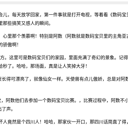
会儿，每天放学回家，第一件事就是打开电视，等着看《数码宝
里那些搞笑又感人的瞬间。
，心里那个羡慕啊！特别是阿数（阿数就是数码宝贝里的主角亚
的骄傲啊！
地方。这里可是数码宝贝们的家园，里面充满了奇幻的景象。记得
给秒了。哈哈，那场面，真是让人笑掉大牙！
这货长得可漂亮了，就像仙女一样。天使兽有点儿傲娇，总是对阿
次，阿数他们去参加一个数码宝贝比赛。，比赛过程中，阿数不
出了声。
坏人竟然是个四川人！哈哈，那家伙一开口，那四川话简直了得