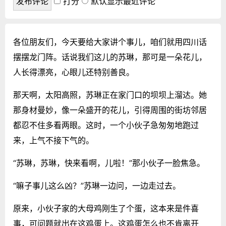
打分
默认显示最近评论
各位朋友们，今天要给大家讲个事儿，咱们就用四川话
摆摆龙门阵。话说我们这儿的苏琳，那可是一朵花儿，
人长得漂亮，心眼儿还特别善良。
那天啊，太阳高照，苏琳正在家门口的坝坝上溜达。她
那身材曼妙，像一朵盛开的花儿，引得周围的街坊邻居
都忍不住多看两眼。这时，一个小伙子急匆匆地跑过
来，上气不接下气的。
“苏琳，苏琳，快来看啊，儿啦！”那小伙子一脸焦急。
“嘛子事儿这么凶？”苏琳一边问，一边走过去。
原来，小伙子家的大母鸡刚生了个蛋，这本来是件喜
事，可问题就出在这鸡蛋上。这鸡蛋怎么也不肯离开