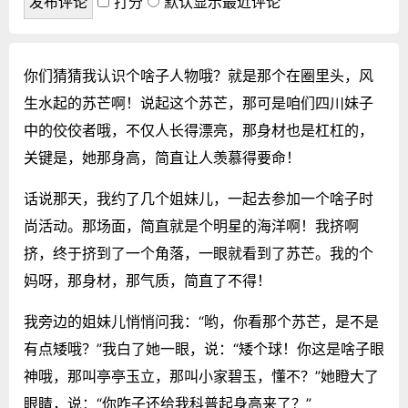
打分
默认显示最近评论
你们猜猜我认识个啥子人物哦？就是那个在圈里头，风
生水起的苏芒啊！说起这个苏芒，那可是咱们四川妹子
中的佼佼者哦，不仅人长得漂亮，那身材也是杠杠的，
关键是，她那身高，简直让人羡慕得要命！
话说那天，我约了几个姐妹儿，一起去参加一个啥子时
尚活动。那场面，简直就是个明星的海洋啊！我挤啊
挤，终于挤到了一个角落，一眼就看到了苏芒。我的个
妈呀，那身材，那气质，简直了不得！
我旁边的姐妹儿悄悄问我：“哟，你看那个苏芒，是不是
有点矮哦？”我白了她一眼，说：“矮个球！你这是啥子眼
神哦，那叫亭亭玉立，那叫小家碧玉，懂不？”她瞪大了
眼睛，说：“你咋子还给我科普起身高来了？”