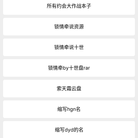
所有约会大作战本子
锁情牵说资源
锁情牵说十世
锁情牵by十世盘rar
索天霜云盘
缩写hgn名
缩写dyd的名