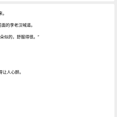
来。
前面的李老汉喊道。
朵似的，舒服得很。”
得让人心醉。