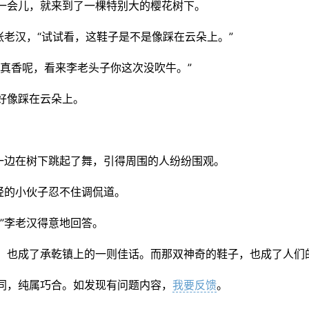
一会儿，就来到了一棵特别大的樱花树下。
张老汉，“试试看，这鞋子是不是像踩在云朵上。”
真香呢，看来李老头子你这次没吹牛。”
好像踩在云朵上。
一边在树下跳起了舞，引得周围的人纷纷围观。
轻的小伙子忍不住调侃道。
”李老汉得意地回答。
，也成了承乾镇上的一则佳话。而那双神奇的鞋子，也成了人们
同，纯属巧合。如发现有问题内容，
我要反馈
。