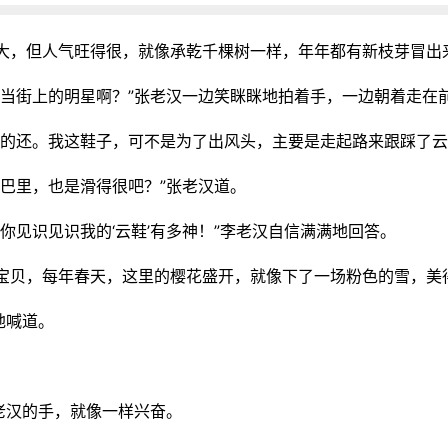
大，但人气旺得很，就像承乾千棵树一样，年年都有新枝芽冒出
想当街上的明星啊？”张老汉一边笑眯眯地拍着手，一边朝着走在
戏的还。我这鞋子，可不是为了出风头，主要是走起路来跟踩了云
巴里，也是滑得很吧？”张老汉道。
你见识见识我的‘云鞋’有多神！”李老汉自信满满地回答。
宝贝，每年春天，这里的樱花盛开，就像下了一场粉色的雪，美
地喊道。
老汉的手，就像一样兴奋。