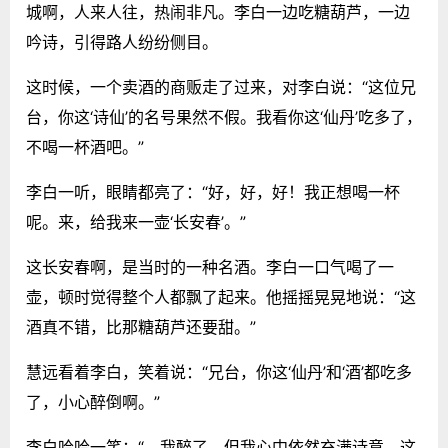
城啊，人来人往，热闹非凡。李白一边吃糖葫芦，一边
吟诗，引得路人纷纷侧目。
这时候，一个卖酒的商贩走了过来，对李白说：“这位兄
台，你这‘诗仙’的名号果然不假。我看你这‘仙丹’吃多了，
不喝一杯酒吧。”
李白一听，眼睛都亮了：“好，好，好！我正想喝一杯
呢。来，给我来一壶‘长安春’。”
这长安春啊，是当时的一种名酒。李白一口气喝了一
壶，顿时觉得整个人都飘了起来。他摇摇晃晃地说：“这
酒真不错，比那糖葫芦还要甜。”
慧远看着李白，笑着说：“兄台，你这‘仙丹’和‘酒’都吃多
了，小心醉倒啊。”
李白哈哈一笑：“，我醉了，但我心中依然充满诗意。这