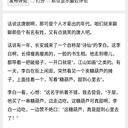
打分
默认显示最近评论
话说这唐朝啊，那可是个人才辈出的年代。咱们就来聊
聊那些个有名有姓，又有点搞笑的唐人吧。
话说有一年，长安城来了一个自称是“诗仙”的李白。这李
白啊，长得瘦高瘦高的，一脸的书生相。他走到哪儿，
都带着一把破扇子，一开口就是“，江山如画”之类的。有
一天，李白在街上闲逛，突然看见一个卖糖葫芦的摊
子，上面挂着一个，写着“糖葫芦，甜到心里去”。
李白一看，心想：“这名字听着不错，我去尝尝。”于是，
他买了一串糖葫芦，边走边吃。这糖葫芦可真甜啊，李
白一边吃，一边赞不绝口：“这糖葫芦，真是甜到心里去
了！”