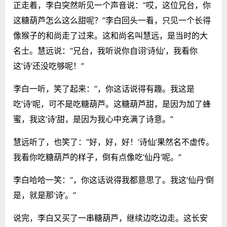
正走着，李白突然听见一个声音说：“哎，这位兄台，你
这糖葫芦怎么这么甜呢？”李白回头一看，只见一个长得
像猴子的和尚走了过来。这和尚名叫慧远，是当时的大
名士。慧远说：“兄台，我听说你自诩‘诗仙’，我看你
这‘诗’还没吃够呢！”
李白一听，笑了起来：“，你这话说得有趣。我这是
吃‘诗’呢，可不是吃糖葫芦。这糖葫芦甜，是因为加了蜂
蜜，我这‘诗’甜，是因为我心中充满了诗意。”
慧远听了，也笑了：“好，好，好！‘诗仙’果然名不虚传。
我看你吃糖葫芦的样子，倒有点像吃‘仙丹’呢。”
李白哈哈一笑：“，你这话说得我都意思了。我这‘仙丹’倒
是，就是那‘诗’。”
说完，李白又买了一串糖葫芦，继续边吃边走。这长安