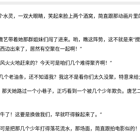
个水灵，一双大眼睛，笑起来脸上两个酒窝，简直跟那动画片里
唐艺带着她那群姐妹们闯了进来。哟，瞧这阵势，这不就是来“搅
西边出来了，居然有空聚在一起啊！”
风火火地赶来的？今天可是咱们几个难得聚齐啊！”
们几个老油条，还不知道我？我这不是看你们太久没聚，特意来给
来，那天她路过一个小巷子，正巧看到一个被几个少年欺负。唐艺
牛了！这要是换做我们，早就吓得躲起来了。”
我可是把那几个少年打得落花流水，那场面，简直跟拍电影似的！