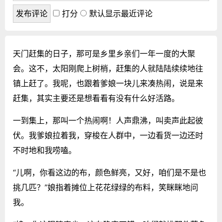
打分
默认显示最近评论
天门赶集的日子，那可是乡里乡亲们一年一度的大聚
会。这不，太阳刚爬上树梢，赶集的人就陆陆续续地往
镇上赶了。我呢，也跟着爹娘一块儿来凑热闹，说是来
赶集，其实主要还是想看看有没有什么好活路。
一到集上，那叫一个热闹啊！人声鼎沸，叫卖声此起彼
伏。我爹娘拉着我，穿梭在人群中，一边看货一边还时
不时地和我唠嗑。
“儿啊，你看这边的布，颜色鲜亮，又好，咱们是不是也
挑几匹？”娘指着摊位上花花绿绿的布料，笑眯眯地问
我。