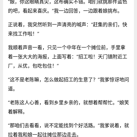
“娘，你这眼睛真尖，这布确实不错。咱们就挑那件蓝色
的吧，看起来喜庆。”我一边回答，一边跟着娘挑布。
正说着，我突然听到一声清亮的喊声：“赶集的亲们，快
来找工作啦！”
我顺着声音一看，只见一个中年在一个摊位前，手里拿
着一张大大的海报，上面写着：“招工啦！天门镇附近工
厂，从优，包吃包住！”
“这不是老陈嘛，怎么做起招工的生意了？”我爹惊讶地问
道。
“老陈这人心善，看到乡里乡亲的，就想着帮帮忙。”娘笑
着解释。
“那咱们去看看，说不定能找到个好活路。”我爹说着，就
拉着我和娘一起往摊位那边走去。