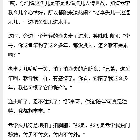
“哎，你们说这鱼儿是不是也懂点儿人情世故，知道老李
我今儿个心情好，所以都跑来凑热闹？”老李头儿一边逗
乐儿，一边把鱼饵甩进水里。
这时，旁边一个年轻的渔夫走了过来，笑眯眯地问：“李
哥，你这鱼竿钓了这么多年，都没换过，怎么就不嫌累
啊？”
老李头儿哈哈一笑，拍了拍渔夫的肩膀说：“兄弟，这鱼
竿啊，就像我一样，有感情了。你看，它陪了我这么多
年，我也习惯了它的‘陪伴’。”
渔夫听了，忍不住笑了：“那李哥，你这‘陪伴’可真是独
特，我都想学学。”
老李头儿得意地拍了拍胸脯：“那是，那可是老李我独门
秘籍，传男不传女，传内不传外。”