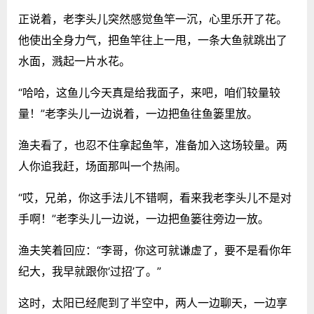
正说着，老李头儿突然感觉鱼竿一沉，心里乐开了花。
他使出全身力气，把鱼竿往上一甩，一条大鱼就跳出了
水面，溅起一片水花。
“哈哈，这鱼儿今天真是给我面子，来吧，咱们较量较
量！”老李头儿一边说着，一边把鱼往鱼篓里放。
渔夫看了，也忍不住拿起鱼竿，准备加入这场较量。两
人你追我赶，场面那叫一个热闹。
“哎，兄弟，你这手法儿不错啊，看来我老李头儿不是对
手啊！”老李头儿一边说，一边把鱼篓往旁边一放。
渔夫笑着回应：“李哥，你这可就谦虚了，要不是看你年
纪大，我早就跟你‘过招’了。”
这时，太阳已经爬到了半空中，两人一边聊天，一边享