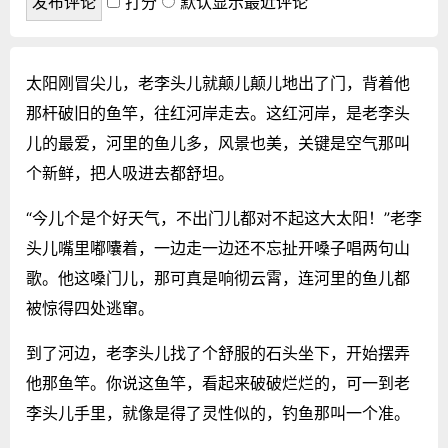
打分
默认显示最近评论
太阳刚冒尖儿，老李头儿就颠儿颠儿地出了门，背着他
那杆破旧的鱼竿，往红河岸走去。这红河岸，是老李头
儿的最爱，河里的鱼儿多，风景也美，关键是空气那叫
个新鲜，把人吸进去都舒坦。
“今儿个是个好天气，不出门儿都对不起这大太阳！”老李
头儿嘴里嘟囔着，一边走一边还不忘扯开嗓子唱两句山
歌。他这嗓门儿，那可真是响彻云霄，连河里的鱼儿都
被惊得四处逃窜。
到了河边，老李头儿找了个舒服的石头坐下，开始摆弄
他那鱼竿。你说这鱼竿，看起来破破烂烂的，可一到老
李头儿手里，就像是得了灵性似的，钓鱼那叫一个准。