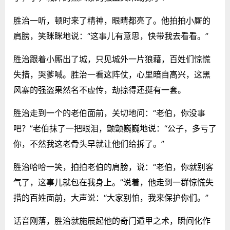
胜治一听，顿时来了精神，眼睛都亮了。他拍拍小厮的
肩膀，笑眯眯地说：“这事儿有意思，快带我去看看。”
胜治跟着小厮出了城，只见城外一片狼藉，百姓们惊慌
失措，哭爹喊。胜治一看这阵仗，心里暗自高兴，这黑
风寨的强盗果然名不虚传，劫掠得还挺有一套。
胜治走到一个的老伯面前，关切地问：“老伯，你没事
吧？”老伯抹了一把眼泪，颤颤巍巍地说：“公子，多亏了
你，不然我这老骨头早就让他们给拆了。”
胜治哈哈一笑，拍拍老伯的肩膀，说：“老伯，你就别客
气了，这事儿就包在我身上。”说着，他走到一群惊慌失
措的百姓面前，大声说：“大家别怕，我来保护你们。”
话音刚落，胜治就施展起他的奇门遁甲之术，瞬间化作