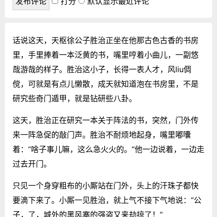
打分
默认显示最近评论
话说这天，天枢徐公子胜治正坐在他那古色古香的书房
里，手里捧着一本泛黄的书，嘴里哼着小曲儿，一副悠
哉游哉的样子。胜治这小子，长得一表人才，风liu倜
傥，可就是有点儿懒散，成天就知道泡在书房里，不是
研究些奇门遁甲，就是钻研些八卦。
这天，胜治正在研究一本关于阵法的书，突然，门外传
来一阵急促的敲门声。胜治不耐烦地起身，嘴里嘟囔
着：“啥子事儿嘛，这么急火火的。”他一边说着，一边走
过去开门。
只见一个身穿粗布的小厮站在门外，头上的汗珠子都快
要滴下来了。小厮一见胜治，就上气不接下气地说：“公
子，了，城外的黑风寨的强盗又来劫掠了！”