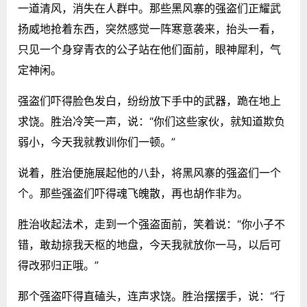
一道清风，消失在人群中。那些黑风寨的强盗们正耀武
扬威地抢着东西，突然感觉一阵寒意袭来，抬头一看，
只见一个身穿青衣的公子站在他们面前，眼神犀利，气
定神闲。
强盗们吓得脸色发白，纷纷放下手中的武器，跪在地上
求饶。胜治冷笑一声，说：“你们这些家伙，就知道欺负
弱小，今天我就教训你们一顿。”
说着，胜治便施展起他的八卦，将黑风寨的强盗们一个
个。那些强盗们吓得魂飞魄散，再也胡作非为。
胜治收起法术，走到一个强盗面前，笑着说：“你小子不
错，敢劫掠我天枢的地盘，今天我就放你一马，以后可
得改邪归正哦。”
那个强盗吓得直磕头，连声求饶。胜治摆摆手，说：“行