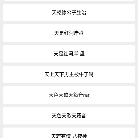
天枢徐公子胜治
天是红河岸盘
天是红河岸 盘
天上天下男主被牛了吗
天色天歌天籁音rar
天色天歌天籁音
天若有情 八夜神