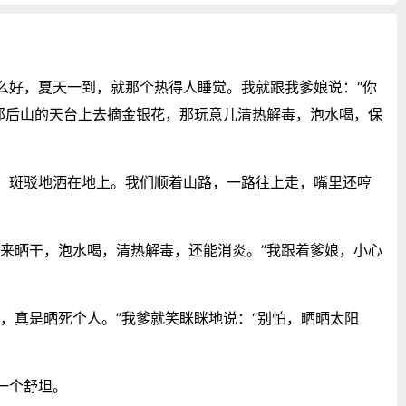
。
么好，夏天一到，就那个热得人睡觉。我就跟我爹娘说：“你
那后山的天台上去摘金银花，那玩意儿清热解毒，泡水喝，保
，斑驳地洒在地上。我们顺着山路，一路往上走，嘴里还哼
来晒干，泡水喝，清热解毒，还能消炎。”我跟着爹娘，小心
，真是晒死个人。”我爹就笑眯眯地说：“别怕，晒晒太阳
一个舒坦。