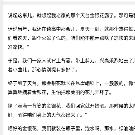
说起这事儿，就想起我老家的那个天台金银花露了。那可是
话说当年，我还在读高中那会儿，夏天一到，就那个热得慌
们看这天，跟个火盆子似的，咱们能不能弄点啥子凉快的来
准凉快。”
于是，我们一家人就背上背篓，带上剪刀，兴高采烈地去了
着小曲儿，那心情别提有多好了。
终于到了天台，那金银花就长在悬崖峭壁上，一簇簇的，像
翼翼地摘着金银花，生怕把那美丽的花儿弄坏了。
摘了满满一背篓的金银花，我们回家就开始晒。那时候的太阳
好，晒得咱们身上的火气都出来了。”
晒好的金银花，我们就装在瓶子里，泡水喝。那水，绿油油