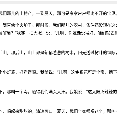
我们那儿的土特产，一到夏天，那可是家家户户都离不开的宝贝
，简直像个火炉子。那时候，我们那儿的农村，条件还没现在这
解解暑？”我爹一拍大腿，说：“儿啊，你这话说得好，咱们就去
后山。那后山，山上都是郁郁葱葱的树木，阳光透过树叶的缝隙
个小灯笼，好看得很。我爹说：“儿啊，这金银花可是个宝，摘下
，那叫一个毒，晒得我们满头大汗。我娘说：“这太阳火辣辣的
的，喝起来甜甜的，清凉可口。夏天，我们全家都喝这个，那叫